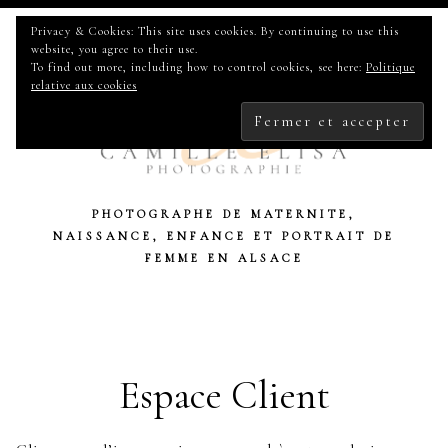
RECHERCHER :
Privacy & Cookies: This site uses cookies. By continuing to use this
website, you agree to their use.
To find out more, including how to control cookies, see here:
Politique
relative aux cookies
PHOTOGRAPHE DE MATERNITE,
NAISSANCE, ENFANCE ET PORTRAIT DE
FEMME EN ALSACE
Espace Client
Skip
to
content