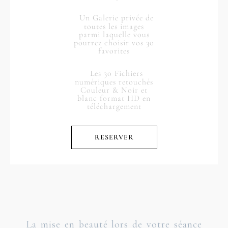
Un Galerie privée de
toutes les images
parmi laquelle vous
pourrez choisir vos 30
favorites
Les 30 Fichiers
numériques retouchés
Couleur & Noir et
blanc format HD en
téléchargement
RESERVER
La mise en beauté lors de votre séance