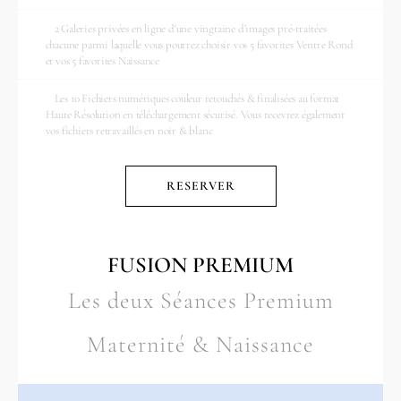
2 Galeries privées en ligne d'une vingtaine d'images pré-traitées
chacune parmi laquelle vous pourrez choisir vos 5 favorites Ventre Rond
et vos 5 favorites Naissance
Les 10 Fichiers numériques couleur retouchés & finalisées au format
Haute Résolution en téléchargement sécurisé. Vous recevrez également
vos fichiers retravaillés en noir & blanc
RESERVER
FUSION PREMIUM
Les deux Séances Premium
Maternité & Naissance