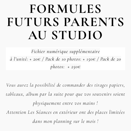
FORMULES
FUTURS PARENTS
AU STUDIO
Fichier numérique supplémentaire
à l’unité: + 20€ / Pack de 10 photos: + 150€ / Pack de 20
photos: + 250€
Vous aurez la possibilité de commander des tirages papiers,
tableaux, album
par la suite pour que vos souvenirs soient
physiquement entre vos mains !
Attention Les Séances en extérieur ont des places limitées
dans mon planning sur le mois !