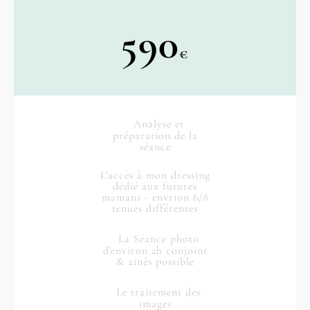
590
€
Analyse et
préparation de la
séance
L'accès à mon dressing
dédié aux futures
mamans - envrion 6/8
tenues différentes
La Séance photo
d'environ 2h
conjoint
& ainés possible
Le traitement des
images