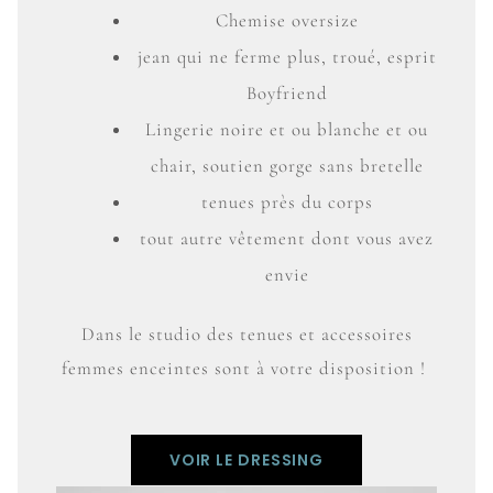
Chemise oversize
jean qui ne ferme plus, troué, esprit
Boyfriend
Lingerie noire et ou blanche et ou
chair, soutien gorge sans bretelle
tenues près du corps
tout autre vêtement dont vous avez
envie
Dans le studio des tenues et accessoires
femmes enceintes sont à votre disposition !
VOIR LE DRESSING