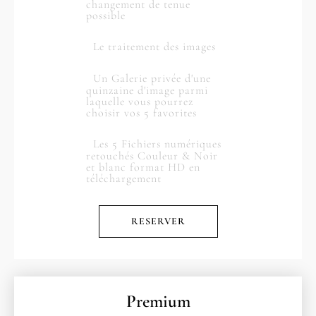
changement de tenue
possible
Le traitement des images
Un Galerie privée d'une
quinzaine d'image parmi
laquelle vous pourrez
choisir vos 5 favorites
Les 5 Fichiers numériques
retouchés Couleur & Noir
et blanc format HD en
téléchargement
RESERVER
Premium