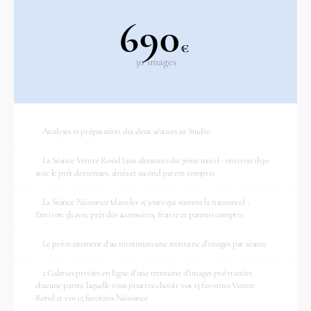
690
€
30 images
Analyses et préparation des deux séances au Studio
La Séance Ventre Rond (aux alentours du 7ème mois) - environ 1h30
avec le prêt des tenues, aînés et second parent compris
La Séance Naissance (dans les 15 jours qui suivent la naissance) -
Environ 3h avec prêt des accessoires, fratrie et parents compris
Le pré-traitement d'au minimum une trentaine d'images par séance
2 Galeries privées en ligne d'une trentaine d'images pré-traitées
chacune parmi laquelle vous pourrez choisir vos 15 favorites Ventre
Rond et vos 15 favorites Naissance