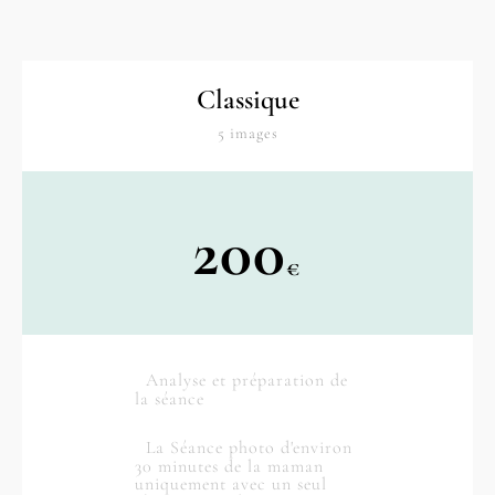
Classique
5 images
200
€
Analyse et préparation de
la séance
La Séance photo d'environ
30 minutes de la maman
uniquement avec un seul