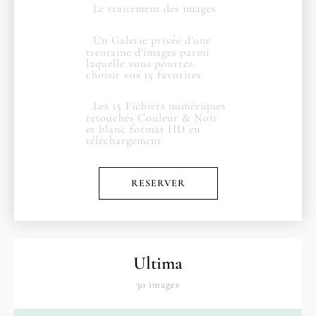
Le traitement des images
Un Galerie privée d'une
trentaine d'images parmi
laquelle vous pourrez
choisir vos 15 favorites
Les 15 Fichiers numériques
retouchés Couleur & Noir
et blanc format HD en
téléchargement
RESERVER
Ultima
30 images