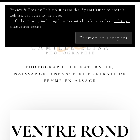
Privacy & Cookies: This site uses cookies. By continuing to use this
website, you agree to their use.
To find out more, including how to control cookies, see here:
Politique
relative aux cookies
PHOTOGRAPHE DE MATERNITE,
NAISSANCE, ENFANCE ET PORTRAIT DE
FEMME EN ALSACE
Info & Tarif – Maternité
VENTRE ROND