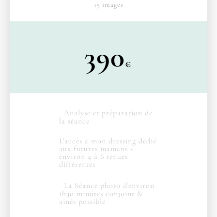
15 images
390
€
Analyse et préparation de
la séance
L'accès à mon dressing dédié
aux futures mamans -
environ 4 à 6 tenues
différentes
La Séance photo d'environ
1h30 minutes conjoint &
ainés possible