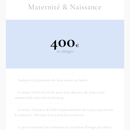
Maternité & Naissance
400
€
10 images
Analyses et préparation des deux séances au Studio
La Séance Ventre Rond de 30mn (aux alentours du 7ème mois)
maman seule, sans accès au dressing
La Séance Naissance de bébé uniquement(dans les 15 jours qui suivent
la naissance) - Environ 1h avec prêt des accessoires
Le pré-traitement d'au minimum une trentaine d'images par séance