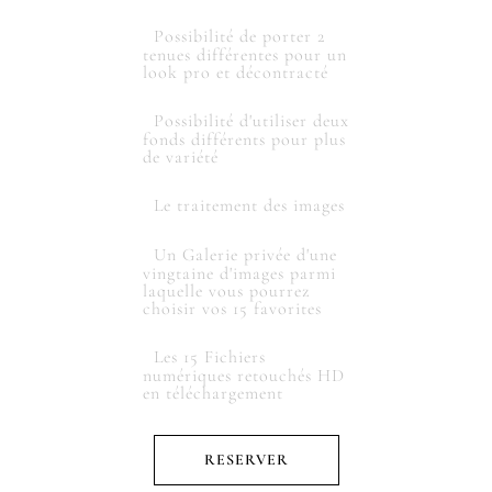
Possibilité de porter 2
tenues différentes pour un
look pro et décontracté
Possibilité d'utiliser deux
fonds différents pour plus
de variété
Le traitement des images
Un Galerie privée d'une
vingtaine d'images parmi
laquelle vous pourrez
choisir vos 15 favorites
Les 15 Fichiers
numériques retouchés HD
en téléchargement
RESERVER