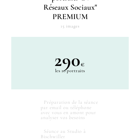
Réseaux Sociaux"
PREMIUM
15 images
290
€
les 10 portraits
Préparation de la séance
par email ou téléphone
avec vous en amont pour
analyser vos besoins
Séance au Studio à
Bischwiller