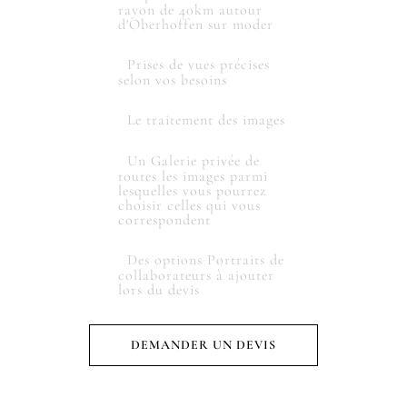
rayon de 40km autour
d'Oberhoffen sur moder
Prises de vues précises
selon vos besoins
Le traitement des images
Un Galerie privée de
toutes les images parmi
lesquelles vous pourrez
choisir celles qui vous
correspondent
Des options Portraits de
collaborateurs à ajouter
lors du devis
DEMANDER UN DEVIS