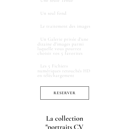
Une seule Tenue
Un seul fond
Le traitement des images
Un Galerie privée d'une
dizaine d'images parmi
laquelle vous pourrez
choisir vos 5 favorites
Les 5 Fichiers
numériques retouchés HD
en téléchargement
RESERVER
La collection
"portraits CV