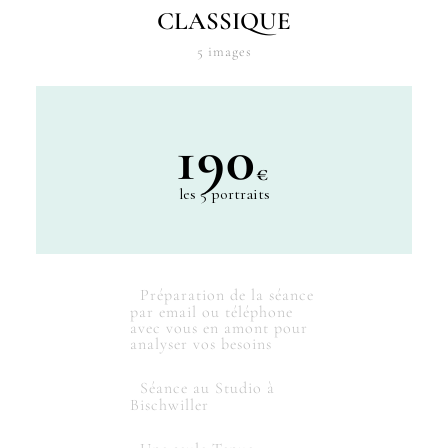
CLASSIQUE
5 images
190
€
les 5 portraits
Préparation de la séance
par email ou téléphone
avec vous en amont pour
analyser vos besoins
Séance au Studio à
Bischwiller