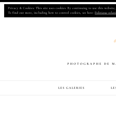
Privacy & Cookies: This site uses cookies. By continuing to use this website, 
To find out more, including how to control cookies, see here:
Politique relat
PHOTOGRAPHE DE MA
LES GALERIES
LE