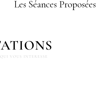
Les Séances Proposées
TATIONS
 QUI VOUS INTERESSE
WONDER BABY &
NCE
KID