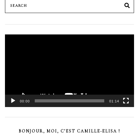
Search
SE
for:
Lecteur
vidéo
00:00
01:14
BONJOUR, MOI, C’EST CAMILLE-ELISA !