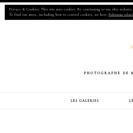
Privacy & Cookies: This site uses cookies. By continuing to use this website, 
To find out more, including how to control cookies, see here:
Politique relat
PHOTOGRAPHE DE 
LES GALERIES
L