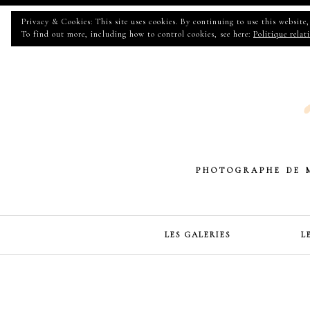
Privacy & Cookies: This site uses cookies. By continuing to use this website, 
To find out more, including how to control cookies, see here:
Politique relat
PHOTOGRAPHE DE 
LES GALERIES
L