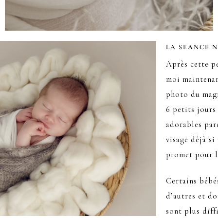
LA SEANCE 
Après cette pe
moi maintenan
photo du magn
6 petits jours
adorables pare
visage déjà si
promet pour l
Certains bébé
d’autres et d
sont plus diff