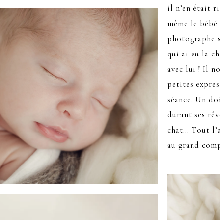
il n’en était r
même le bébé 
photographe su
qui ai eu la 
avec lui ! Il n
petites expres
séance. Un do
durant ses rêv
chat… Tout l’a
au grand comp