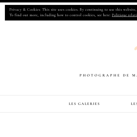
Privacy & Cookies: This site uses cookies. By continuing to use this website, 
To find out more, including how to control cookies, see here:
Politique relat
PHOTOGRAPHE DE MA
LES GALERIES
LE