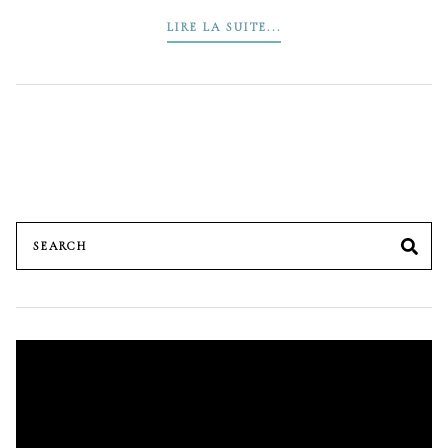
LIRE LA SUITE...
Search
SE
for:
Lecteur
vidéo