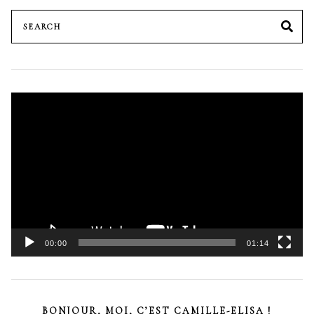
Search
SE
for:
Lecteur
vidéo
00:00
01:14
BONJOUR, MOI, C’EST CAMILLE-ELISA !