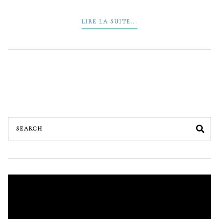
LIRE LA SUITE...
Search
SE
for:
Lecteur
vidéo