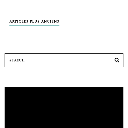
Navigation
ARTICLES PLUS ANCIENS
des
articles
Search
SE
for:
Lecteur
vidéo