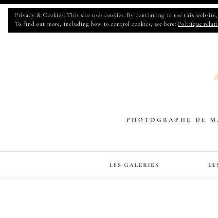
Privacy & Cookies: This site uses cookies. By continuing to use this website, 
To find out more, including how to control cookies, see here:
Politique relat
PHOTOGRAPHE DE MA
LES GALERIES
LE