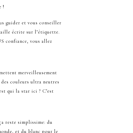
e !
us guider et vous conseiller
ille écrite sur l’étiquette.
US confiance, vous allez
 mettent merveilleusement
 des couleurs ultra neutres
st qui la star ici ? C’est
ça reste simplissime: du
onde, et du blanc pour le