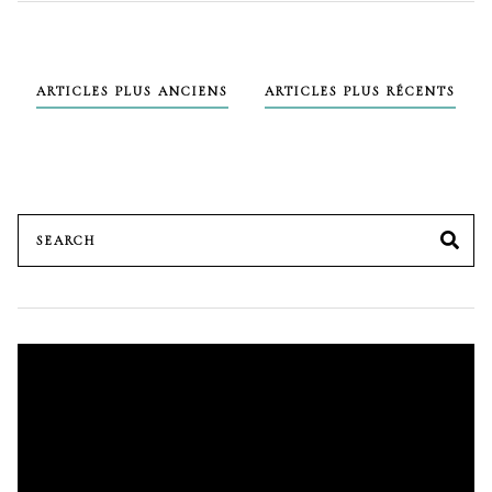
Navigation
ARTICLES PLUS ANCIENS
ARTICLES PLUS RÉCENTS
des
articles
Search
SE
for:
Lecteur
vidéo