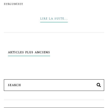
rencontrer
LIRE LA SUITE...
Navigation
ARTICLES PLUS ANCIENS
des
articles
Search
SE
for: