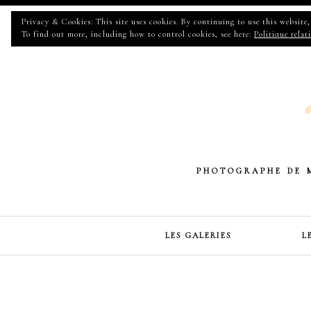
Privacy & Cookies: This site uses cookies. By continuing to use this website, 
To find out more, including how to control cookies, see here:
Politique relat
PHOTOGRAPHE DE 
LES GALERIES
L