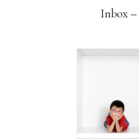
Skip
Inbox –
to
content