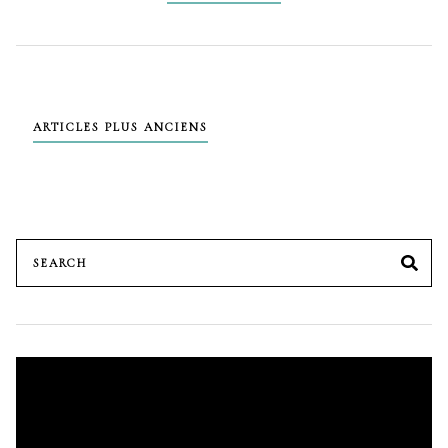
Navigation
ARTICLES PLUS ANCIENS
des
articles
Search
SE
for:
Lecteur
vidéo