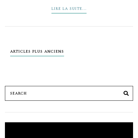
LIRE LA SUITE...
Navigation
ARTICLES PLUS ANCIENS
des
articles
Search
SE
for:
Lecteur
vidéo